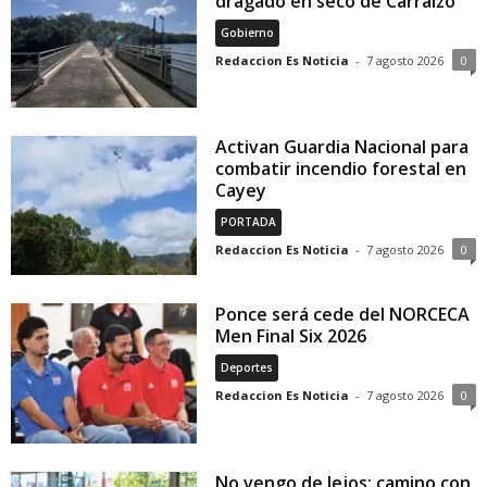
dragado en seco de Carraízo
Gobierno
Redaccion Es Noticia
-
7 agosto 2026
0
Activan Guardia Nacional para
combatir incendio forestal en
Cayey
PORTADA
Redaccion Es Noticia
-
7 agosto 2026
0
Ponce será cede del NORCECA
Men Final Six 2026
Deportes
Redaccion Es Noticia
-
7 agosto 2026
0
No vengo de lejos; camino con