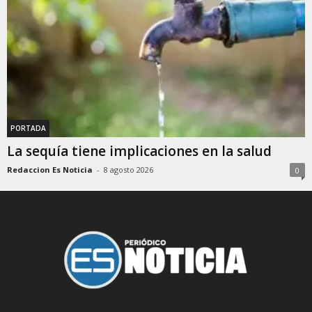
NUEVA GENERACIÓN de MÉDICOS con las
comunidades como norte| ES Noticia PR
25:42
Entrenamiento militar en Arroyo
07:46
RENUNCIA SORPRESIVA del alcalde de JUANA DÍAZ |
ES Noticia PR
44:19
PORTADA
La sequía tiene implicaciones en la salud
Redaccion Es Noticia
-
8 agosto 2026
0