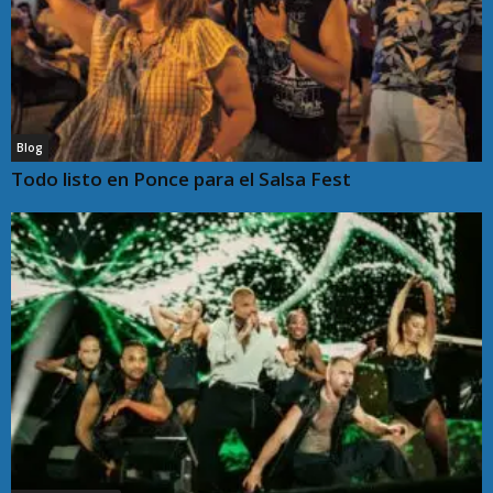
JUANA DÍAZ | ES Noticia PR
27:24
Crisis operativa en el Cuerpo de Bomberos | Es
Noticia PR
20:53
AHORRA en GRANDE con cupones en Puerto Rico | ES
Noticia PR
Blog
01:58
Todo listo en Ponce para el Salsa Fest
Recurren a cupones de ofertas que le ahorran un
dinerito | Es Noticia PR
34:11
Luigi Texidor: De los ingenios de la caña a las tarimas
con la salsa gorda | Es Noticia PR
40:07
Programa Golf para todos | Es Noticia PR
02:28
Microempresaria de Adjuntas en Semana de la Mujer
2026 | Es Noticia PR
01:33
Turismo religioso en el sur de Puerto Rico | ES Noticia
PR
01:12