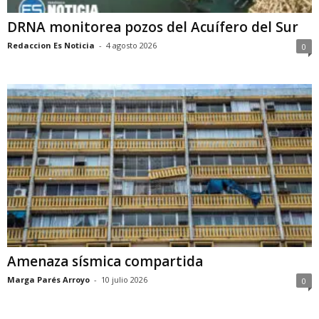
DRNA monitorea pozos del Acuífero del Sur
Redaccion Es Noticia
-
4 agosto 2026
0
Amenaza sísmica compartida
Marga Parés Arroyo
-
10 julio 2026
0