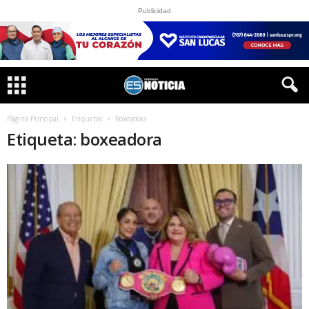
Publicidad
Página Principal
Etiquetas
Boxeadora
Etiqueta: boxeadora