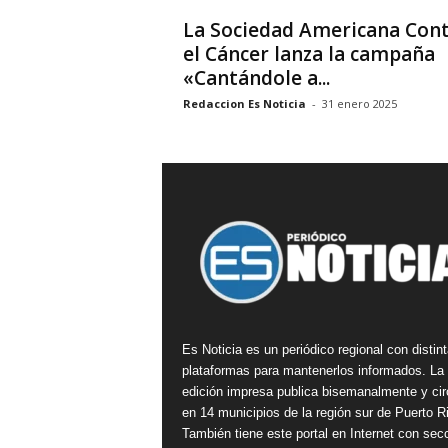
La Sociedad Americana Con
el Cáncer lanza la campaña
«Cantándole a...
Redaccion Es Noticia
-
31 enero 2025
Es Noticia es un periódico regional con distin
plataformas para mantenerlos informados. La
edición impresa publica bisemanalmente y cir
en 14 municipios de la región sur de Puerto R
También tiene este portal en Internet con sec