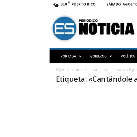
F
PUERTO RICO
SÁBADO, AGOSTO 
58.6
E
S
N
O
T
I
C
PORTADA
GOBIERNO
POLÍTICA
I
A
Página Principal
Etiquetas
«Cantándole a la Espe
P
Etiqueta: «Cantándole 
R