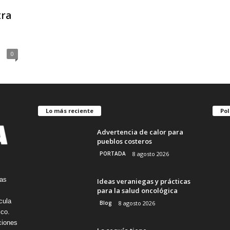
tra
0
Lo más reciente
Pol
Advertencia de calor para
pueblos costeros
PORTADA
8 agosto 2026
tas
Ideas veraniegas y prácticas
para la salud oncológica
cula
Blog
8 agosto 2026
ico.
ciones