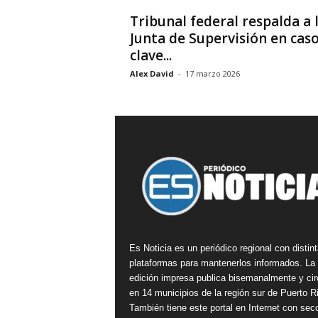
Tribunal federal respalda a 
Junta de Supervisión en cas
clave...
Alex David
-
17 marzo 2026
Es Noticia es un periódico regional con distin
plataformas para mantenerlos informados. La
edición impresa publica bisemanalmente y cir
en 14 municipios de la región sur de Puerto R
También tiene este portal en Internet con sec