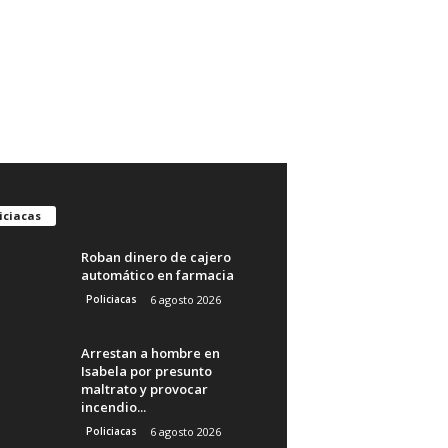
iciacas
Roban dinero de cajero
automático en farmacia
Policiacas
6 agosto 2026
Arrestan a hombre en
Isabela por presunto
maltrato y provocar
incendio...
Policiacas
6 agosto 2026