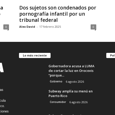
la
Dos sujetos son condenados por
o
pornografía infantil por un
tribunal federal
Alex David
-
17 febrero 2025
0
0
Lo más reciente
Pol
Gobernadora acusa a LUMA
de cortar la luz en Orocovis
“porque...
Gobierno
6 agosto 2026
tas
Subway amplía su menú en
Puerto Rico
cula
Consumidor
6 agosto 2026
ico.
ciones