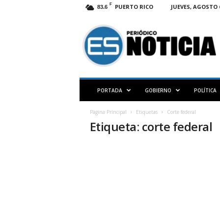
F
PUERTO RICO
JUEVES, AGOSTO 6
83.6
E
S
N
O
T
I
C
PORTADA
GOBIERNO
POLÍTICA
I
A
Página Principal
Etiquetas
Corte federal
P
Etiqueta: corte federal
R