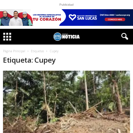
Publicidad
Página Principal
Etiquetas
Cupey
Etiqueta: Cupey