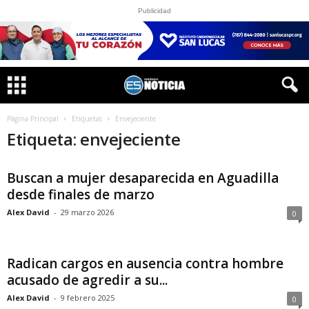
Publicidad
Página Principal
Etiquetas
Envejeciente
Etiqueta: envejeciente
Buscan a mujer desaparecida en Aguadilla
desde finales de marzo
Alex David
-
29 marzo 2026
0
Radican cargos en ausencia contra hombre
acusado de agredir a su...
Alex David
-
9 febrero 2025
0