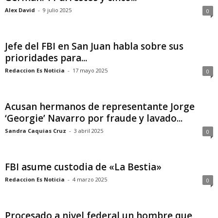
Alex David
-
9 julio 2025
0
Jefe del FBI en San Juan habla sobre sus
prioridades para...
Redaccion Es Noticia
-
17 mayo 2025
0
Acusan hermanos de representante Jorge
‘Georgie’ Navarro por fraude y lavado...
Sandra Caquias Cruz
-
3 abril 2025
0
FBI asume custodia de «La Bestia»
Redaccion Es Noticia
-
4 marzo 2025
0
Procesado a nivel federal un hombre que