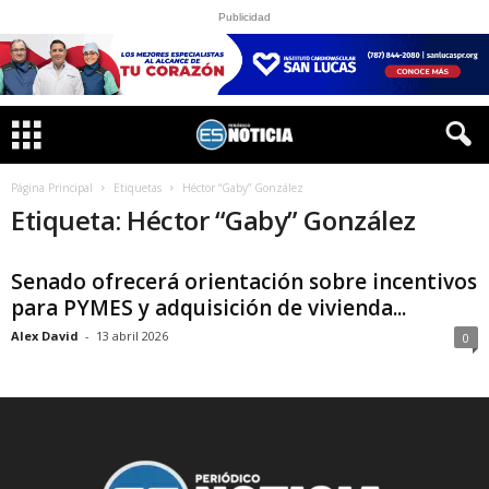
Publicidad
Página Principal
Etiquetas
Héctor “Gaby” González
Etiqueta: Héctor “Gaby” González
Senado ofrecerá orientación sobre incentivos
para PYMES y adquisición de vivienda...
Alex David
-
13 abril 2026
0