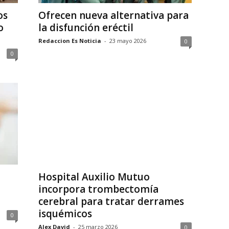
os
Ofrecen nueva alternativa para
o
la disfunción eréctil
Redaccion Es Noticia
-
23 mayo 2026
0
0
Hospital Auxilio Mutuo
incorpora trombectomía
cerebral para tratar derrames
isquémicos
0
Alex David
-
25 marzo 2026
0