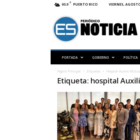
F
PUERTO RICO
VIERNES, AGOSTO 
60.9
E
S
N
O
T
I
C
PORTADA
GOBIERNO
POLÍTICA
I
A
Página Principal
Etiquetas
Hospital Auxilio Mutuo
P
Etiqueta: hospital Auxi
R