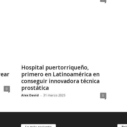
Hospital puertorriqueño,
rear
primero en Latinoamérica en
conseguir innovadora técnica
prostática
0
Alex David
-
31 marzo 2025
0
Lo más reciente
Pol