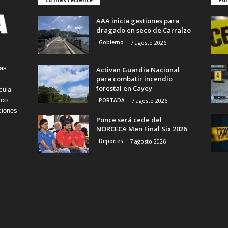
AAA inicia gestiones para
dragado en seco de Carraízo
Gobierno
7 agosto 2026
tas
Activan Guardia Nacional
para combatir incendio
forestal en Cayey
cula
ico.
PORTADA
7 agosto 2026
ciones
Ponce será cede del
NORCECA Men Final Six 2026
Deportes
7 agosto 2026