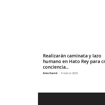
Realizarán caminata y lazo
humano en Hato Rey para c
conciencia...
Alex David
-
9 marzo 2026