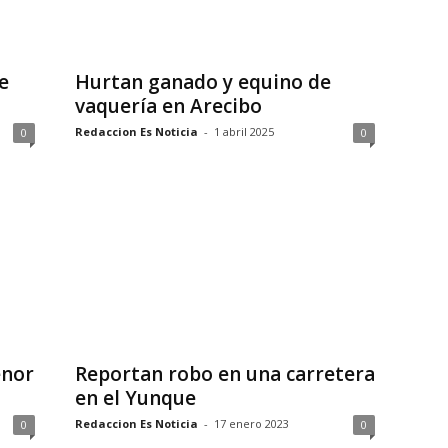
e
Hurtan ganado y equino de
vaquería en Arecibo
Redaccion Es Noticia
-
1 abril 2025
0
0
enor
Reportan robo en una carretera
en el Yunque
Redaccion Es Noticia
-
17 enero 2023
0
0