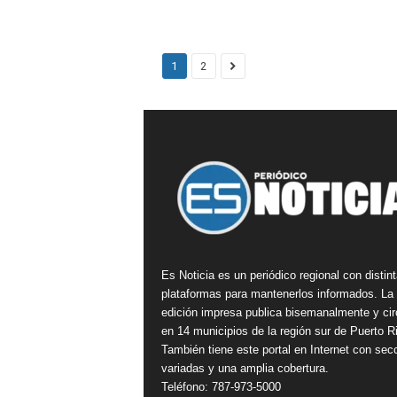
1
2
Es Noticia es un periódico regional con distin
plataformas para mantenerlos informados. La
edición impresa publica bisemanalmente y cir
en 14 municipios de la región sur de Puerto R
También tiene este portal en Internet con sec
variadas y una amplia cobertura.
Teléfono: 787-973-5000