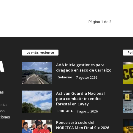
Página 1 de 2
Lo más reciente
Pol
AAA inicia gestiones para
dragado en seco de Carraízo
Gobierno
7 agosto 2026
tas
Activan Guardia Nacional
para combatir incendio
forestal en Cayey
cula
ico.
PORTADA
7 agosto 2026
ciones
Ponce será cede del
NORCECA Men Final Six 2026