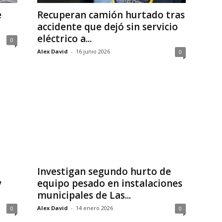
e
Recuperan camión hurtado tras
accidente que dejó sin servicio
eléctrico a...
0
Alex David
-
16 junio 2026
0
Investigan segundo hurto de
y
equipo pesado en instalaciones
municipales de Las...
Alex David
-
14 enero 2026
0
0