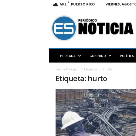
F
PUERTO RICO
VIERNES, AGOSTO 
50.1
E
S
N
O
T
I
C
PORTADA
GOBIERNO
POLÍTICA
I
A
Página Principal
Etiquetas
Hurto
P
Etiqueta: hurto
R