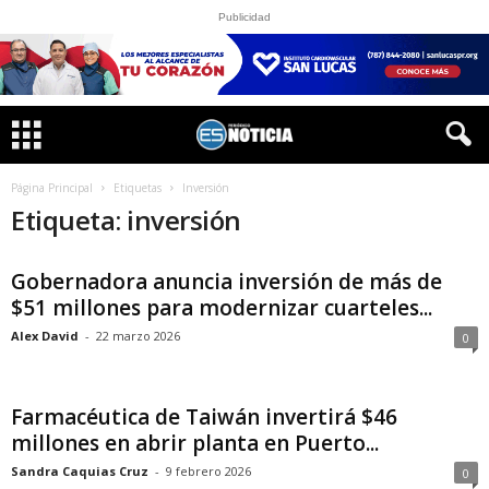
Publicidad
Página Principal
Etiquetas
Inversión
Etiqueta: inversión
Gobernadora anuncia inversión de más de
$51 millones para modernizar cuarteles...
Alex David
-
22 marzo 2026
0
Farmacéutica de Taiwán invertirá $46
millones en abrir planta en Puerto...
Sandra Caquias Cruz
-
9 febrero 2026
0