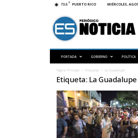
F
PUERTO RICO
MIÉRCOLES, AGOS
73.5
E
S
N
O
T
I
C
PORTADA
GOBIERNO
POLÍTICA
I
A
Página Principal
Etiquetas
La Guadalupe
P
Etiqueta: La Guadalupe
R