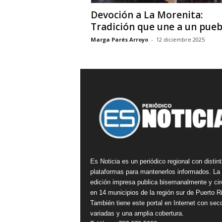
Devoción a La Morenita:
Tradición que une a un pueb
Marga Parés Arroyo
-
12 diciembre 2025
Es Noticia es un periódico regional con distin
plataformas para mantenerlos informados. La
edición impresa publica bisemanalmente y cir
en 14 municipios de la región sur de Puerto R
También tiene este portal en Internet con sec
variadas y una amplia cobertura.