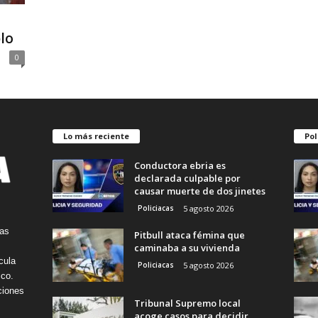
lo
0
Lo más reciente
Pol
Conductora ebria es
declarada culpable por
causar muerte de dos jinetes
Policiacas
5 agosto 2026
tas
Pitbull ataca fémina que
caminaba a su vivienda
cula
Policiacas
5 agosto 2026
ico.
ciones
Tribunal Supremo local
acoge casos para decidir