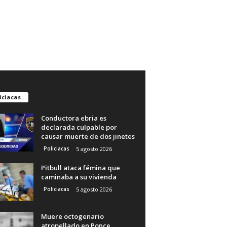
iciacas
Conductora ebria es
declarada culpable por
causar muerte de dos jinetes
Policiacas
5 agosto 2026
Pitbull ataca fémina que
caminaba a su vivienda
Policiacas
5 agosto 2026
Muere octogenario
atropellado en Ponce