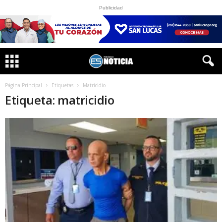
Publicidad
Página Principal
Etiquetas
Matricidio
Etiqueta: matricidio