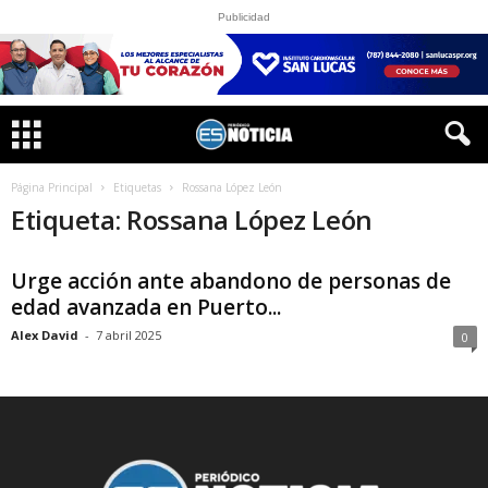
Publicidad
Página Principal
Etiquetas
Rossana López León
Etiqueta: Rossana López León
Urge acción ante abandono de personas de
edad avanzada en Puerto...
Alex David
-
7 abril 2025
0