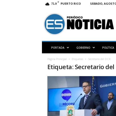
F
PUERTO RICO
SÁBADO, AGOSTO 
71.9
E
S
N
O
T
I
C
PORTADA
GOBIERNO
POLÍTICA
I
A
Página Principal
Etiquetas
Secretario del DCR
P
Etiqueta: Secretario de
R