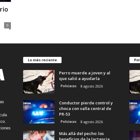
rio
0
Lo más reciente
Pol
Perro muerde a joven y al
que salió a ayudarla
Policiacas
8 agosto 2026
tas
Conductor pierde control y
choca con valla central de
PR-53
cula
ico.
Policiacas
8 agosto 2026
ciones
Más allá del pecho: los
beneficios de la lactancia