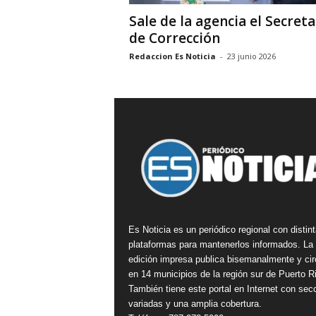
Sale de la agencia el Secreta
de Corrección
Redaccion Es Noticia
-
23 junio 2026
Es Noticia es un periódico regional con distin
plataformas para mantenerlos informados. La
edición impresa publica bisemanalmente y cir
en 14 municipios de la región sur de Puerto R
También tiene este portal en Internet con sec
variadas y una amplia cobertura.