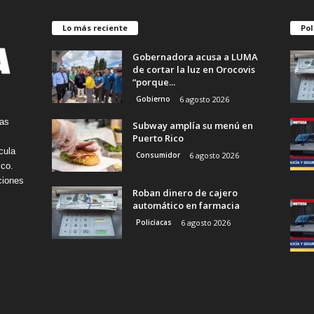
Lo más reciente
Pol
Gobernadora acusa a LUMA
de cortar la luz en Orocovis
“porque...
Gobierno
6 agosto 2026
tas
Subway amplía su menú en
Puerto Rico
cula
Consumidor
6 agosto 2026
ico.
ciones
Roban dinero de cajero
automático en farmacia
Policiacas
6 agosto 2026