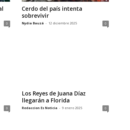
al
Cerdo del país intenta
sobrevivir
Nydia Bauzá
-
12 diciembre 2025
0
0
Los Reyes de Juana Díaz
llegarán a Florida
Redaccion Es Noticia
-
9 enero 2025
0
0