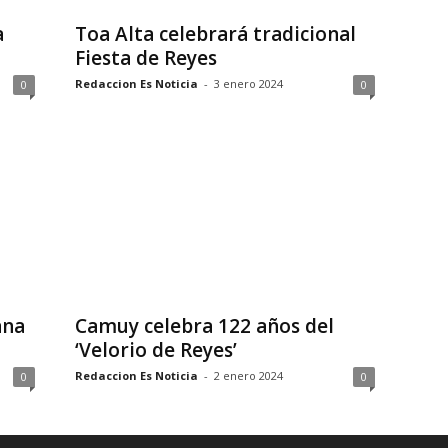
a
Toa Alta celebrará tradicional
Fiesta de Reyes
Redaccion Es Noticia
-
3 enero 2024
0
0
ana
Camuy celebra 122 años del
‘Velorio de Reyes’
Redaccion Es Noticia
-
2 enero 2024
0
0