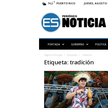
F
PUERTO RICO
JUEVES, AGOSTO 6
74.2
E
S
N
O
T
I
C
PORTADA
GOBIERNO
POLÍTICA
I
A
Página Principal
Etiquetas
Tradición
P
Etiqueta: tradición
R