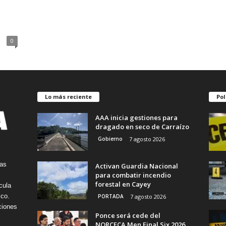
0
Lo más reciente
Pol
AAA inicia gestiones para
dragado en seco de Carraízo
Gobierno
7 agosto 2026
tas
Activan Guardia Nacional
para combatir incendio
forestal en Cayey
cula
ico.
PORTADA
7 agosto 2026
ciones
Ponce será cede del
NORCECA Men Final Six 2026