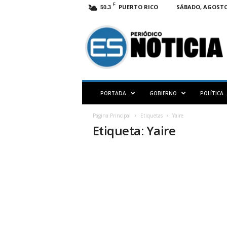
F
PUERTO RICO
SÁBADO, AGOSTO 
50.3
E
S
N
O
T
I
C
PORTADA
GOBIERNO
POLÍTICA
I
A
Página Principal
Etiquetas
Yaire
P
Etiqueta: Yaire
R