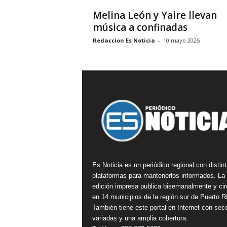
Melina León y Yaire llevan
música a confinadas
Redaccion Es Noticia
-
10 mayo 2025
Es Noticia es un periódico regional con distin
plataformas para mantenerlos informados. La
edición impresa publica bisemanalmente y cir
en 14 municipios de la región sur de Puerto R
También tiene este portal en Internet con sec
variadas y una amplia cobertura.