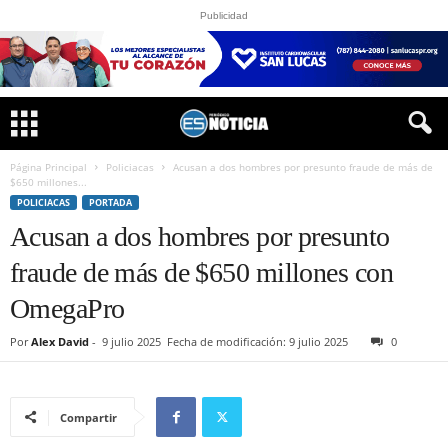
Publicidad
Página Principal
Policiacas
Acusan a dos hombres por presunto fraude de más de
$650 millones...
POLICIACAS
PORTADA
Acusan a dos hombres por presunto
fraude de más de $650 millones con
OmegaPro
Por
Alex David
-
9 julio 2025
Fecha de modificación: 9 julio 2025
0
Compartir