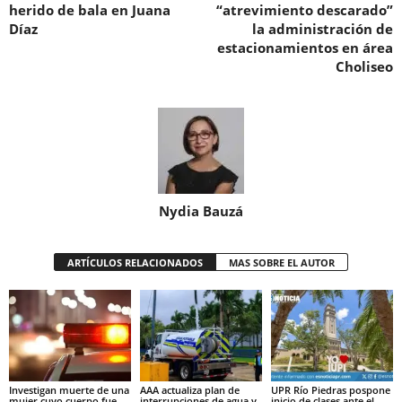
herido de bala en Juana
“atrevimiento descarado”
Díaz
la administración de
estacionamientos en área
Choliseo
Nydia Bauzá
ARTÍCULOS RELACIONADOS
MAS SOBRE EL AUTOR
Investigan muerte de una
AAA actualiza plan de
UPR Río Piedras pospone
mujer cuyo cuerpo fue
interrupciones de agua y
inicio de clases ante el