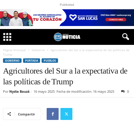
Publicidad
Página Principal
Gobierno
Agricultores del Sur a la expectativa de las políticas de
Trump
GOBIERNO
PORTADA
PUEBLOS
Agricultores del Sur a la expectativa de
las políticas de Trump
Por
Nydia Bauzá
-
16 mayo 2025
Fecha de modificación: 16 mayo 2025
0
Compartir