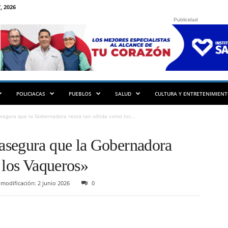
, 2026
Publicidad
POLICIACAS
PUEBLOS
SALUD
CULTURA Y ENTRETENIMIEN
egura que la Gobernadora «esta tan sólida como los...
asegura que la Gobernadora
 los Vaqueros»
modificación: 2 junio 2026
0