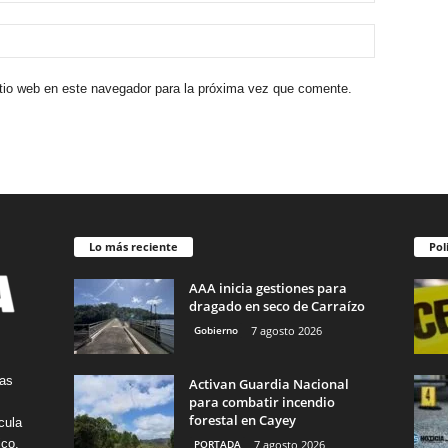
itio web en este navegador para la próxima vez que comente.
Lo más reciente
Pol
AAA inicia gestiones para
dragado en seco de Carraízo
Gobierno
7 agosto 2026
tas
Activan Guardia Nacional
para combatir incendio
forestal en Cayey
cula
ico.
PORTADA
7 agosto 2026