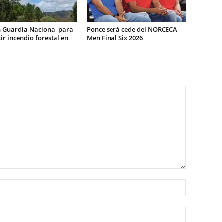
n Guardia Nacional para
Ponce será cede del NORCECA
r incendio forestal en
Men Final Six 2026