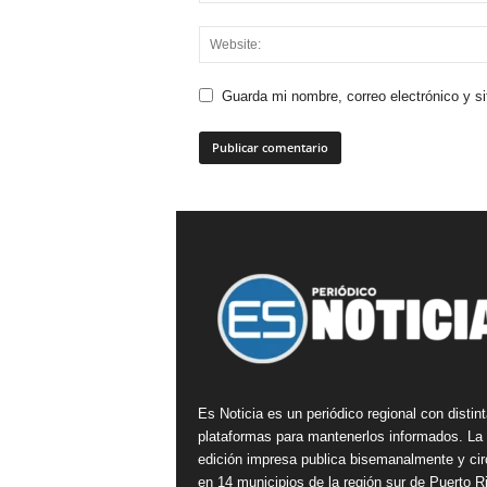
Guarda mi nombre, correo electrónico y s
Es Noticia es un periódico regional con distin
plataformas para mantenerlos informados. La
edición impresa publica bisemanalmente y cir
en 14 municipios de la región sur de Puerto R