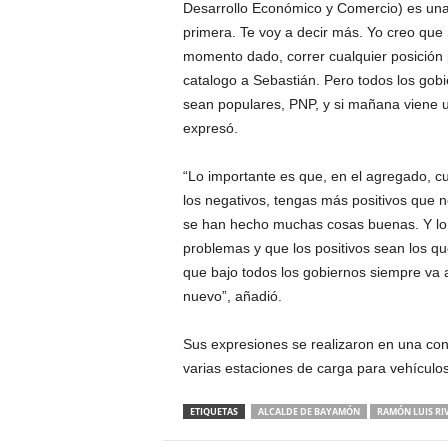
Desarrollo Económico y Comercio) es una 
primera. Te voy a decir más. Yo creo que S
momento dado, correr cualquier posición pol
catalogo a Sebastián. Pero todos los gobi
sean populares, PNP, y si mañana viene un
expresó.
“Lo importante es que, en el agregado, cu
los negativos, tengas más positivos que n
se han hecho muchas cosas buenas. Y lo 
problemas y que los positivos sean los q
que bajo todos los gobiernos siempre va 
nuevo”, añadió.
Sus expresiones se realizaron en una conf
varias estaciones de carga para vehículos 
ETIQUETAS
ALCALDE DE BAYAMÓN
RAMÓN LUIS RI