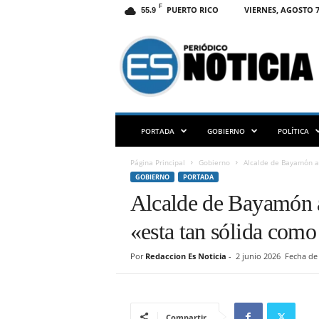
F
PUERTO RICO
VIERNES, AGOSTO 7
55.9
E
S
N
O
T
I
C
PORTADA
GOBIERNO
POLÍTICA
I
A
Página Principal
Gobierno
Alcalde de Bayamón as
P
GOBIERNO
PORTADA
R
Alcalde de Bayamón 
«esta tan sólida como
Por
Redaccion Es Noticia
-
2 junio 2026
Fecha de 
Compartir