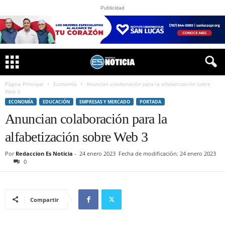
Publicidad
Página Principal
Economía
Anuncian colaboración para la alfabetización sobre
Web 3
ECONOMÍA
EDUCACIÓN
EMPRESAS Y MERCADO
PORTADA
Anuncian colaboración para la
alfabetización sobre Web 3
Por
Redaccion Es Noticia
-
24 enero 2023
Fecha de modificación: 24 enero 2023
0
Compartir