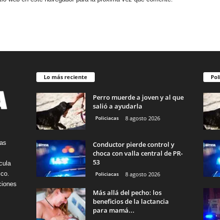
Lo más reciente
Pol
Perro muerde a joven y al que
salió a ayudarla
Policiacas
8 agosto 2026
tas
Conductor pierde control y
choca con valla central de PR-
53
cula
ico.
Policiacas
8 agosto 2026
ciones
Más allá del pecho: los
beneficios de la lactancia
para mamá...