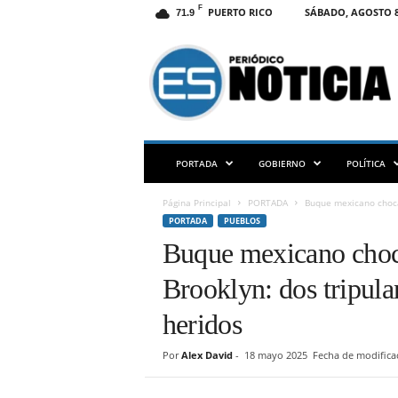
F
PUERTO RICO
SÁBADO, AGOSTO 8
71.9
E
S
N
O
T
I
C
PORTADA
GOBIERNO
POLÍTICA
I
A
Página Principal
PORTADA
Buque mexicano choca 
P
PORTADA
PUEBLOS
R
Buque mexicano choca
Brooklyn: dos tripula
heridos
Por
Alex David
-
18 mayo 2025
Fecha de modifica