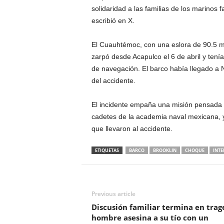
solidaridad a las familias de los marinos f
escribió en X.
El Cuauhtémoc, con una eslora de 90.5 met
zarpó desde Acapulco el 6 de abril y tenía
de navegación. El barco había llegado a N
del accidente.
El incidente empaña una misión pensada p
cadetes de la academia naval mexicana, y 
que llevaron al accidente.
ETIQUETAS
BARCO
BROOKLIN
CHOQUE
INTE
Previous article
Discusión familiar termina en trag
hombre asesina a su tío con un