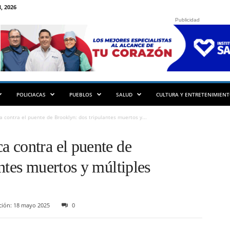
, 2026
Publicidad
POLICIACAS
PUEBLOS
SALUD
CULTURA Y ENTRETENIMIEN
contra el puente de Brooklyn: dos tripulantes muertos y...
 contra el puente de
ntes muertos y múltiples
ción: 18 mayo 2025
0