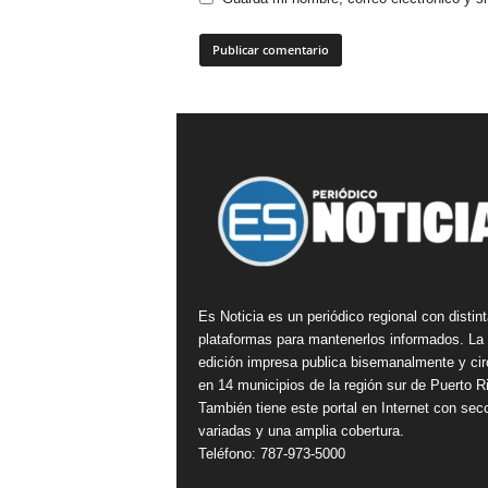
Es Noticia es un periódico regional con distin
plataformas para mantenerlos informados. La
edición impresa publica bisemanalmente y cir
en 14 municipios de la región sur de Puerto R
También tiene este portal en Internet con sec
variadas y una amplia cobertura.
Teléfono: 787-973-5000