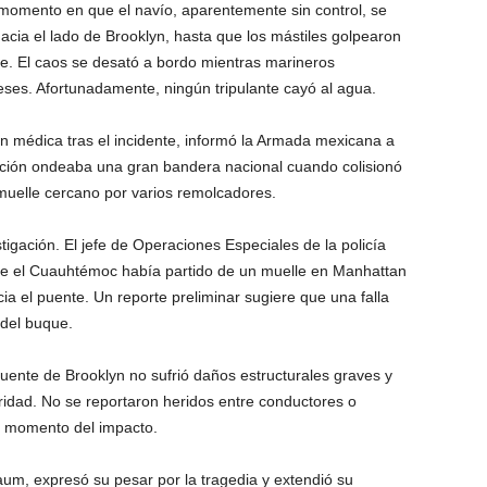
 momento en que el navío, aparentemente sin control, se
acia el lado de Brooklyn, hasta que los mástiles golpearon
te. El caos se desató a bordo mientras marineros
ses. Afortunadamente, ningún tripulante cayó al agua.
n médica tras el incidente, informó la Armada mexicana a
ación ondeaba una gran bandera nacional cuando colisionó
n muelle cercano por varios remolcadores.
tigación. El jefe de Operaciones Especiales de la policía
ue el Cuauhtémoc había partido de un muelle en Manhattan
ia el puente. Un reporte preliminar sugiere que una falla
 del buque.
puente de Brooklyn no sufrió daños estructurales graves y
ridad. No se reportaron heridos entre conductores o
l momento del impacto.
um, expresó su pesar por la tragedia y extendió su