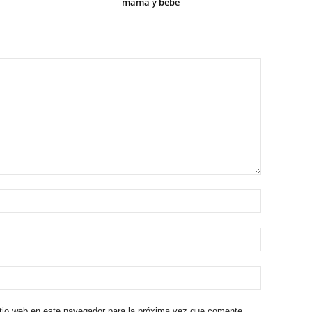
mamá y bebé
itio web en este navegador para la próxima vez que comente.