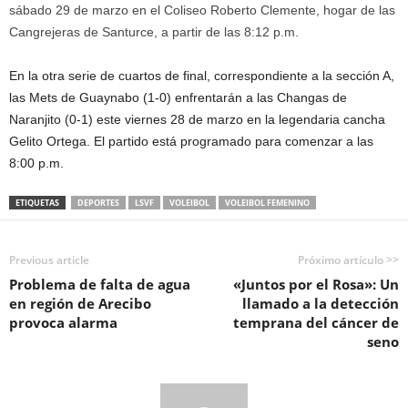
sábado 29 de marzo en el Coliseo Roberto Clemente, hogar de las
Cangrejeras de Santurce, a partir de las 8:12 p.m.
En la otra serie de cuartos de final, correspondiente a la sección A,
las Mets de Guaynabo (1-0) enfrentarán a las Changas de
Naranjito (0-1) este viernes 28 de marzo en la legendaria cancha
Gelito Ortega. El partido está programado para comenzar a las
8:00 p.m.
ETIQUETAS
DEPORTES
LSVF
VOLEIBOL
VOLEIBOL FEMENINO
Previous article
Próximo artículo >>
Problema de falta de agua
«Juntos por el Rosa»: Un
en región de Arecibo
llamado a la detección
provoca alarma
temprana del cáncer de
seno