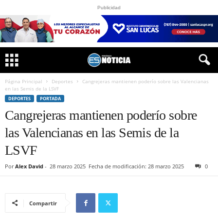
Publicidad
Página Principal
Deportes
Cangrejeras mantienen poderío sobre las Valencianas
en las Semis de la LSVF
DEPORTES
PORTADA
Cangrejeras mantienen poderío sobre
las Valencianas en las Semis de la
LSVF
Por
Alex David
-
28 marzo 2025
Fecha de modificación: 28 marzo 2025
0
Compartir