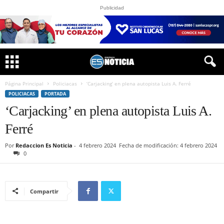
Publicidad
Página Principal
Policiacas
‘Carjacking’ en plena autopista Luis A. Ferré
POLICIACAS
PORTADA
‘Carjacking’ en plena autopista Luis A.
Ferré
Por
Redaccion Es Noticia
-
4 febrero 2024
Fecha de modificación: 4 febrero 2024
0
Compartir