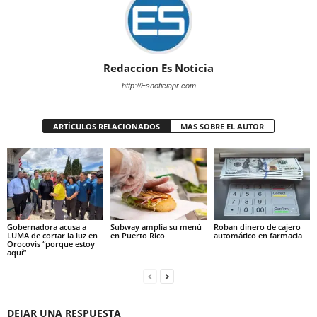
Redaccion Es Noticia
http://Esnoticiapr.com
ARTÍCULOS RELACIONADOS
MAS SOBRE EL AUTOR
Gobernadora acusa a
Subway amplía su menú
Roban dinero de cajero
LUMA de cortar la luz en
en Puerto Rico
automático en farmacia
Orocovis “porque estoy
aquí”
DEJAR UNA RESPUESTA