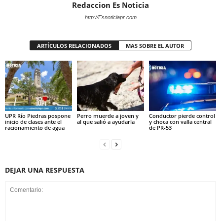
Redaccion Es Noticia
http://Esnoticiapr.com
ARTÍCULOS RELACIONADOS
MAS SOBRE EL AUTOR
UPR Río Piedras pospone
Perro muerde a joven y
Conductor pierde control
inicio de clases ante el
al que salió a ayudarla
y choca con valla central
racionamiento de agua
de PR-53
DEJAR UNA RESPUESTA