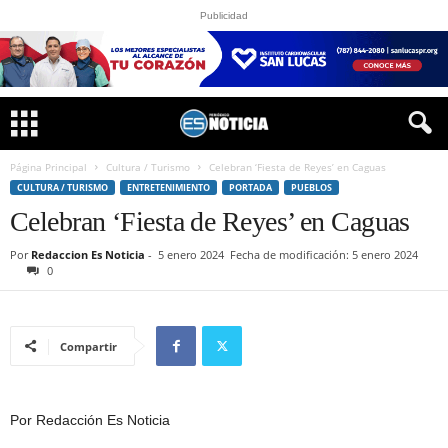
Publicidad
Página Principal
Cultura / Turismo
Celebran ‘Fiesta de Reyes’ en Caguas
CULTURA / TURISMO
ENTRETENIMIENTO
PORTADA
PUEBLOS
Celebran ‘Fiesta de Reyes’ en Caguas
Por
Redaccion Es Noticia
-
5 enero 2024
Fecha de modificación: 5 enero 2024
0
Compartir
Por Redacción Es Noticia