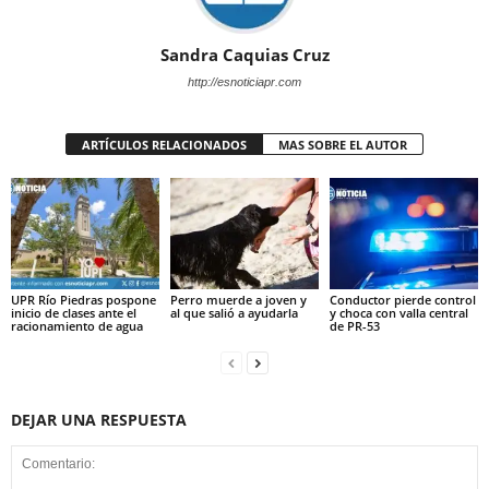
Sandra Caquias Cruz
http://esnoticiapr.com
ARTÍCULOS RELACIONADOS
MAS SOBRE EL AUTOR
UPR Río Piedras pospone
Perro muerde a joven y
Conductor pierde control
inicio de clases ante el
al que salió a ayudarla
y choca con valla central
racionamiento de agua
de PR-53
DEJAR UNA RESPUESTA