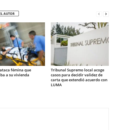
EL AUTOR
 ataca fémina que
Tribunal Supremo local acoge
ba a su vivienda
casos para decidir validez de
carta que extendió acuerdo con
LUMA