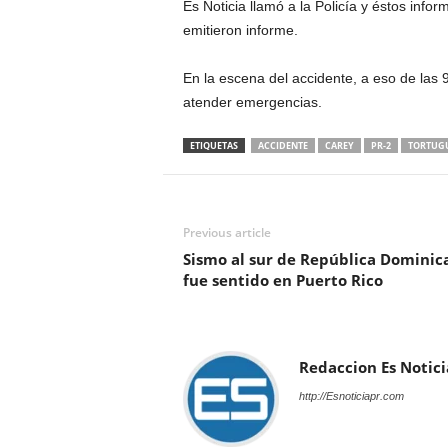
Es Noticia llamó a la Policía y éstos info
emitieron informe.
En la escena del accidente, a eso de las 9
atender emergencias.
ETIQUETAS
ACCIDENTE
CAREY
PR-2
TORTUGU
Previous article
Sismo al sur de República Dominic
fue sentido en Puerto Rico
Redaccion Es Notici
http://Esnoticiapr.com