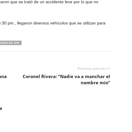
rmaron que se trató de un accidente leve por lo que no
:30 pm., llegaron diversos vehículos que se utilizan para
EROS DEL SUR
Próximo artículo >>
ana
Coronel Rivera: “Nadie va a manchar el
nombre mío”
a