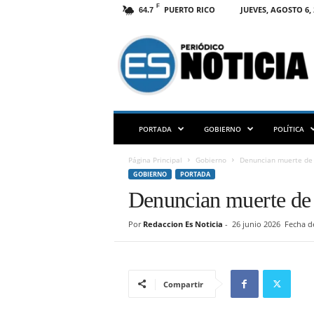
F
PUERTO RICO
JUEVES, AGOSTO 6, 
64.7
E
S
N
O
T
I
C
PORTADA
GOBIERNO
POLÍTICA
I
A
Página Principal
Gobierno
Denuncian muerte de 
P
GOBIERNO
PORTADA
R
Denuncian muerte de 
Por
Redaccion Es Noticia
-
26 junio 2026
Fecha de
Compartir