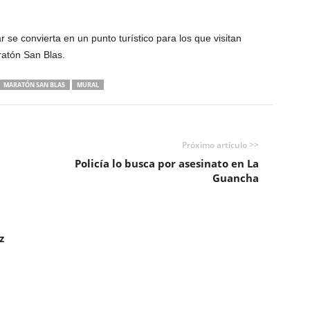
r se convierta en un punto turístico para los que visitan
atón San Blas.
MARATÓN SAN BLAS
MURAL
Próximo artículo >>
Policía lo busca por asesinato en La
Guancha
z