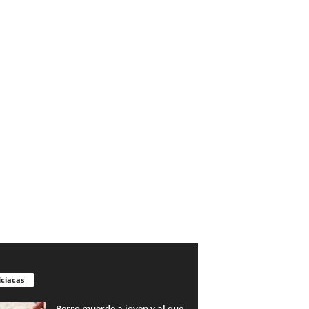
iciacas
Perro muerde a joven y al que