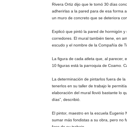
Rivera Ortiz dijo que le tomó 30 días conclu
adherirlas a la pared para de esa forma 
un muro de concreto que se deteriora con
Explicó que pintó la pared de hormigón y so
corredores. El mural también tiene, en am
escudo y el nombre de la Compañía de T
La figura de cada atleta que, al parecer, e
10 figuras está la parroquia de Coamo. Ca
La determinación de pintarlos fuera de la p
tenerlos en su taller de trabajo le permit
elaboración del mural llovió bastante lo q
días”, describió.
El pintor, maestro en la escuela Eugenio 
sumar más fondistas a su obra, pero no f
fase de su trabajo.