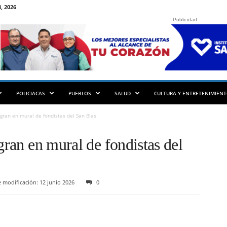
, 2026
Publicidad
POLICIACAS
PUEBLOS
SALUD
CULTURA Y ENTRETENIMIEN
egran en mural de fondistas del San Blas
gran en mural de fondistas del
 modificación: 12 junio 2026
0