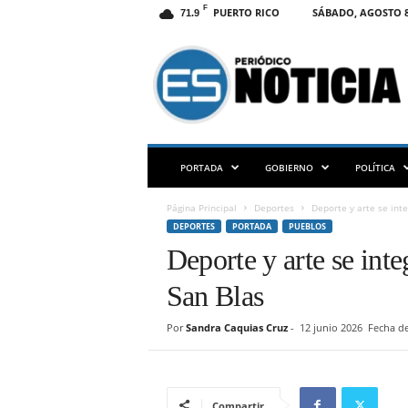
F
PUERTO RICO
SÁBADO, AGOSTO 8
71.9
E
S
N
O
T
I
C
PORTADA
GOBIERNO
POLÍTICA
I
A
Página Principal
Deportes
Deporte y arte se int
P
DEPORTES
PORTADA
PUEBLOS
R
Deporte y arte se inte
San Blas
Por
Sandra Caquias Cruz
-
12 junio 2026
Fecha de
Compartir