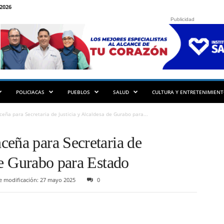
2026
Publicidad
POLICIACAS
PUEBLOS
SALUD
CULTURA Y ENTRETENIMIEN
eña para Secretaria de Justicia y Alcaldesa de Gurabo para...
ceña para Secretaria de
de Gurabo para Estado
e modificación: 27 mayo 2025
0