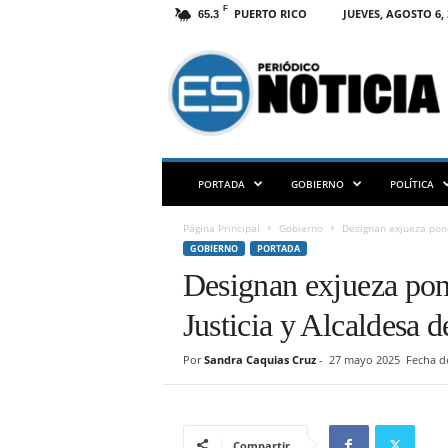
F
PUERTO RICO
JUEVES, AGOSTO 6, 
65.3
E
S
N
O
T
I
C
PORTADA
GOBIERNO
POLÍTICA
I
A
Página Principal
Gobierno
Designan exjueza ponc
P
GOBIERNO
PORTADA
R
Designan exjueza pon
Justicia y Alcaldesa 
Por
Sandra Caquias Cruz
-
27 mayo 2025
Fecha d
Compartir