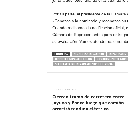
junto a dos fotos, una de ellas cuando le
Por su parte, el presidente de la Cámara 
«Conozco a la nominada y reconozco su ré
Cuando recibamos la notificación oficial,
Cámara de Representantes para entregar
su evaluación. Vamos atender este nombr
ETIQUETAS
ALCALDESA DE GURABO
DEPARTAMENT
JENNIFFER GONZÁLEZ COLÓN
LOURDES LINETTE GÓME
SECRETARIA DEL DEPARTAMENTO DE JUSTICIA
Previous article
Cierran tramo de carretera entre
Jayuya y Ponce luego que camión
arrastró tendido eléctrico