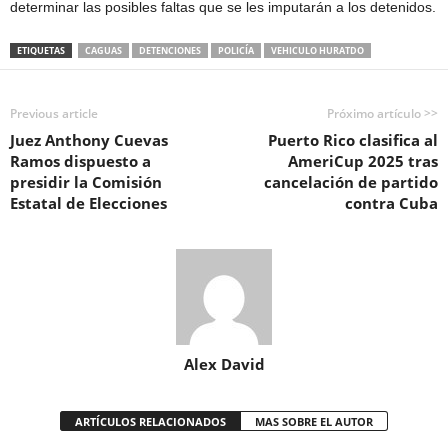
determinar las posibles faltas que se les imputarán a los detenidos.
ETIQUETAS
CAGUAS
DETENCIONES
POLICÍA
VEHICULO HURATDO
Previous article
Próximo artículo >>
Juez Anthony Cuevas
Puerto Rico clasifica al
Ramos dispuesto a
AmeriCup 2025 tras
presidir la Comisión
cancelación de partido
Estatal de Elecciones
contra Cuba
Alex David
ARTÍCULOS RELACIONADOS
MAS SOBRE EL AUTOR