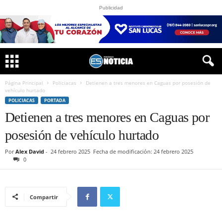
Publicidad
Página Principal
Policiacas
Detienen a tres menores en Caguas por posesión de
vehículo hurtado
POLICIACAS
PORTADA
Detienen a tres menores en Caguas por
posesión de vehículo hurtado
Por
Alex David
-
24 febrero 2025
Fecha de modificación: 24 febrero 2025
0
Compartir