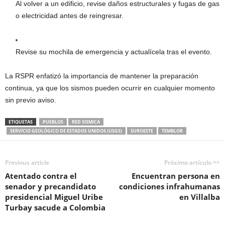
Al volver a un edificio, revise daños estructurales y fugas de gas
o electricidad antes de reingresar.
Revise su mochila de emergencia y actualícela tras el evento.
La RSPR enfatizó la importancia de mantener la preparación
continua, ya que los sismos pueden ocurrir en cualquier momento
sin previo aviso.
ETIQUETAS
PUEBLOS
RED SISMICA
SERVICIO GEOLÓGICO DE ESTADOS UNIDOS (USGS)
SUROESTE
TEMBLOR
Previous article
Próximo artículo >>
Atentado contra el
Encuentran persona en
senador y precandidato
condiciones infrahumanas
presidencial Miguel Uribe
en Villalba
Turbay sacude a Colombia