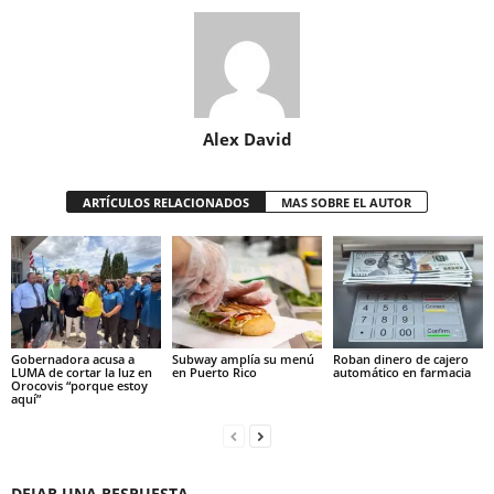
Alex David
ARTÍCULOS RELACIONADOS
MAS SOBRE EL AUTOR
Gobernadora acusa a
Subway amplía su menú
Roban dinero de cajero
LUMA de cortar la luz en
en Puerto Rico
automático en farmacia
Orocovis “porque estoy
aquí”
DEJAR UNA RESPUESTA