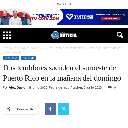
Publicidad
Página Principal
PORTADA
Dos temblores sacuden el suroeste de Puerto Rico en
la mañana del...
PORTADA
PUEBLOS
Dos temblores sacuden el suroeste de
Puerto Rico en la mañana del domingo
Por
Alex David
-
8 junio 2025
Fecha de modificación: 8 junio 2025
0
Compartir