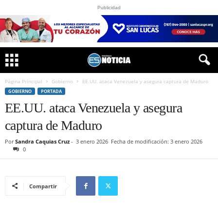
Publicidad
Página Principal
Gobierno
EE.UU. ataca Venezuela y asegura captura de Maduro
GOBIERNO
PORTADA
EE.UU. ataca Venezuela y asegura
captura de Maduro
Por
Sandra Caquias Cruz
-
3 enero 2026
Fecha de modificación: 3 enero 2026
0
Compartir