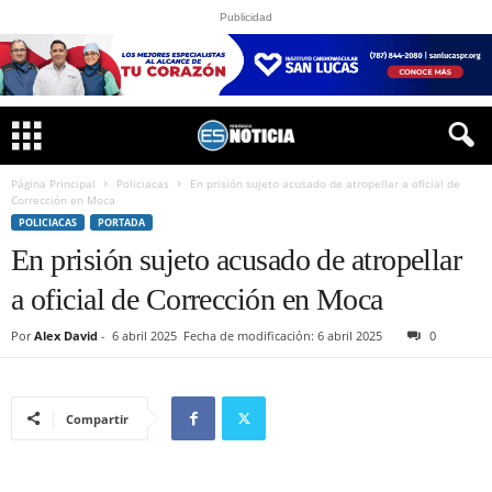
Publicidad
Página Principal
Policiacas
En prisión sujeto acusado de atropellar a oficial de
Corrección en Moca
POLICIACAS
PORTADA
En prisión sujeto acusado de atropellar
a oficial de Corrección en Moca
Por
Alex David
-
6 abril 2025
Fecha de modificación: 6 abril 2025
0
Compartir