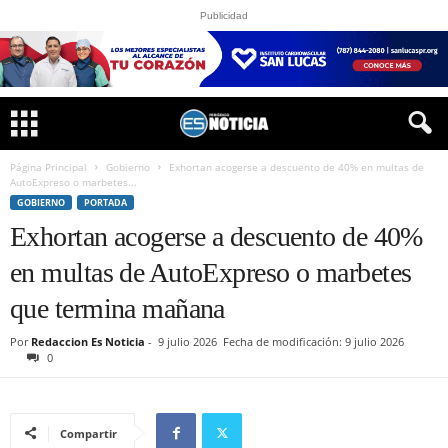
Publicidad
Página Principal
Gobierno
Exhortan acogerse a descuento de 40% en multas de
AutoExpreso o marbetes...
GOBIERNO
PORTADA
Exhortan acogerse a descuento de 40%
en multas de AutoExpreso o marbetes
que termina mañana
Por
Redaccion Es Noticia
-
9 julio 2026
Fecha de modificación: 9 julio 2026
0
Compartir