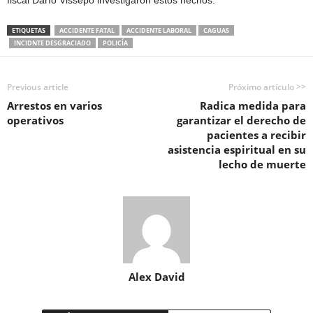
fiscal Darío Vissepó investigaron estos hechos.
ETIQUETAS
ACCIDENTE FATAL
ACCIDENTE LABORAL
CAGUAS
INCIDNTE DESGRACIADO
POLICÍA
Previous article
Próximo artículo >>
Arrestos en varios
Radica medida para
operativos
garantizar el derecho de
pacientes a recibir
asistencia espiritual en su
lecho de muerte
Alex David