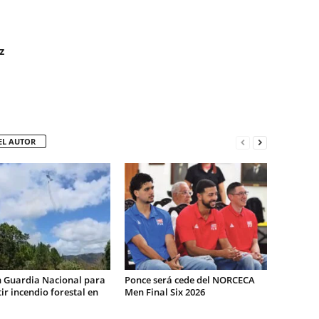
z
EL AUTOR
n Guardia Nacional para
Ponce será cede del NORCECA
r incendio forestal en
Men Final Six 2026