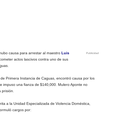
 hubo causa para arrestar al maestro
Luis
Publicidad
 cometer actos lascivos contra uno de sus
guas.
l de Primera Instancia de Caguas, encontró causa por los
y le impuso una fianza de $140,000. Mulero Aponte no
 prisión.
ita a la Unidad Especializada de Violencia Doméstica,
formuló cargos por: