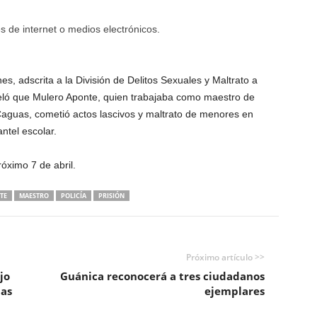
 de internet o medios electrónicos.
es, adscrita a la División de Delitos Sexuales y Maltrato a
veló que Mulero Aponte, quien trabajaba como maestro de
aguas, cometió actos lascivos y maltrato de menores en
ntel escolar.
róximo 7 de abril.
TE
MAESTRO
POLICÍA
PRISIÓN
Próximo artículo >>
jo
Guánica reconocerá a tres ciudadanos
das
ejemplares