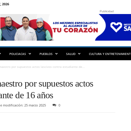
, 2026
Publicidad
POLICIACAS
PUEBLOS
SALUD
CULTURA Y ENTRETENIMIEN
maestro por supuestos actos lascivos contra estudiante de...
maestro por supuestos actos
iante de 16 años
e modificación: 25 marzo 2025
0