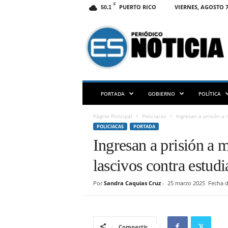
F
PUERTO RICO
VIERNES, AGOSTO 7
50.1
E
S
N
O
T
I
C
PORTADA
GOBIERNO
POLÍTICA
I
A
Página Principal
Policiacas
Ingresan a prisión a 
P
POLICIACAS
PORTADA
R
Ingresan a prisión a 
lascivos contra estud
Por
Sandra Caquias Cruz
-
25 marzo 2025
Fecha d
Compartir