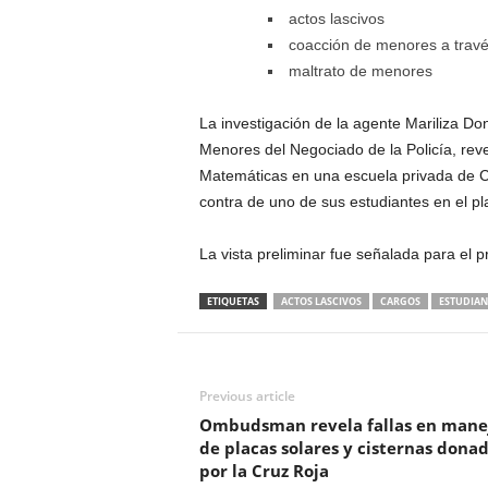
actos lascivos
coacción de menores a través
maltrato de menores
La investigación de la agente Mariliza Don
Menores del Negociado de la Policía, re
Matemáticas en una escuela privada de C
contra de uno de sus estudiantes en el pla
La vista preliminar fue señalada para el p
ETIQUETAS
ACTOS LASCIVOS
CARGOS
ESTUDIAN
Previous article
Ombudsman revela fallas en mane
de placas solares y cisternas dona
por la Cruz Roja