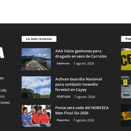
Lo más reciente
Pol
AAA inicia gestiones para
dragado en seco de Carraízo
Gobierno
7 agosto 2026
tas
Activan Guardia Nacional
para combatir incendio
forestal en Cayey
cula
ico.
PORTADA
7 agosto 2026
ciones
Ponce será cede del NORCECA
Men Final Six 2026
Deportes
7 agosto 2026