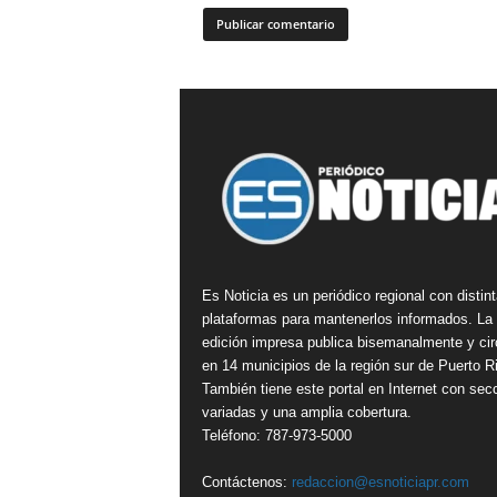
Es Noticia es un periódico regional con distin
plataformas para mantenerlos informados. La
edición impresa publica bisemanalmente y cir
en 14 municipios de la región sur de Puerto R
También tiene este portal en Internet con sec
variadas y una amplia cobertura.
Teléfono: 787-973-5000
Contáctenos:
redaccion@esnoticiapr.com