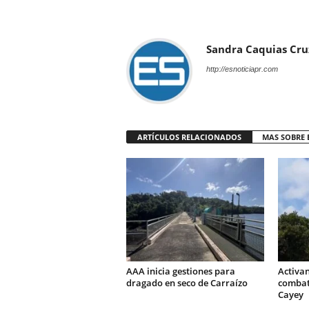
Sandra Caquias Cru
http://esnoticiapr.com
ARTÍCULOS RELACIONADOS
MAS SOBRE 
AAA inicia gestiones para
Activa
dragado en seco de Carraízo
combati
Cayey