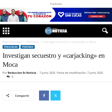
Publicidad
Página Principal
Policiacas
Investigan secuestro y «carjacking» en Moca
POLICIACAS
PORTADA
Investigan secuestro y «carjacking» en
Moca
Por
Redaccion Es Noticia
-
7 junio 2025
Fecha de modificación: 7 junio 2025
0
Compartir