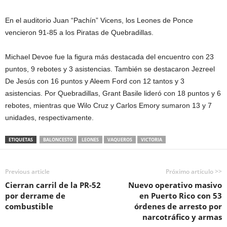
En el auditorio Juan “Pachín” Vicens, los Leones de Ponce
vencieron 91-85 a los Piratas de Quebradillas.
Michael Devoe fue la figura más destacada del encuentro con 23
puntos, 9 rebotes y 3 asistencias. También se destacaron Jezreel
De Jesús con 16 puntos y Aleem Ford con 12 tantos y 3
asistencias. Por Quebradillas, Grant Basile lideró con 18 puntos y 6
rebotes, mientras que Wilo Cruz y Carlos Emory sumaron 13 y 7
unidades, respectivamente.
ETIQUETAS
BALONCESTO
LEONES
VAQUEROS
VICTORIA
Previous article
Próximo artículo >>
Cierran carril de la PR-52
Nuevo operativo masivo
por derrame de
en Puerto Rico con 53
combustible
órdenes de arresto por
narcotráfico y armas