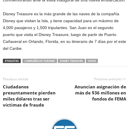
conmemorando ante la visita inaugural de una nueva embarcación.
Disney Treasure es la más grande de las naves de la compañía
Disney que visitan la Isla, y tiene capacidad para un máximo de
4,000 pasajeros y 1,500 tripulantes. San Juan es el segundo
puerto que visita el Disney Treasure, luego de partir de Puerto
Cañaveral en Orlando, Florida, en su itinerario de 7 días por el este
del Caribe.
ETIQUETAS
COMPAÑÍA DE TURISMO
DISNEY TREASURE
VISITA
Previous article
Próximo artículo >>
Ciudadanos
Anuncian asignación de
presuntamente pierden
más de $36 millones en
miles dólares tras ser
fondos de FEMA
víctimas de fraude