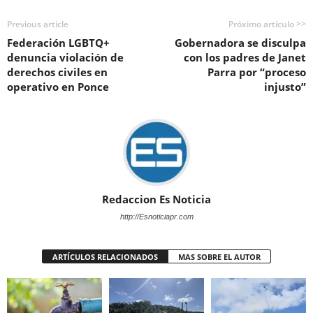
Previous article
Próximo artículo >>
Federación LGBTQ+
Gobernadora se disculpa
denuncia violación de
con los padres de Janet
derechos civiles en
Parra por “proceso
operativo en Ponce
injusto”
Redaccion Es Noticia
http://Esnoticiapr.com
ARTÍCULOS RELACIONADOS
MAS SOBRE EL AUTOR