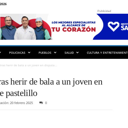
2026
Publicidad
POLICIACAS
PUEBLOS
SALUD
CULTURA Y ENTRETENIMIEN
ras herir de bala a un joven en disputa...
as herir de bala a un joven en
e pastelillo
ación: 20 febrero 2025
0