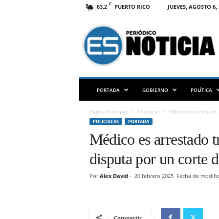
F
PUERTO RICO
JUEVES, AGOSTO 6, 
63.2
E
S
N
O
T
I
C
PORTADA
GOBIERNO
POLÍTICA
I
A
Página Principal
Policiacas
Médico es arrestado t
P
POLICIACAS
PORTADA
R
Médico es arrestado tr
disputa por un corte d
Por
Alex David
-
20 febrero 2025
Fecha de modific
Compartir