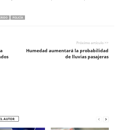
ERIDO
POLICÍA
Próximo artículo >>
ra
Humedad aumentará la probabilidad
ndos
de lluvias pasajeras
EL AUTOR