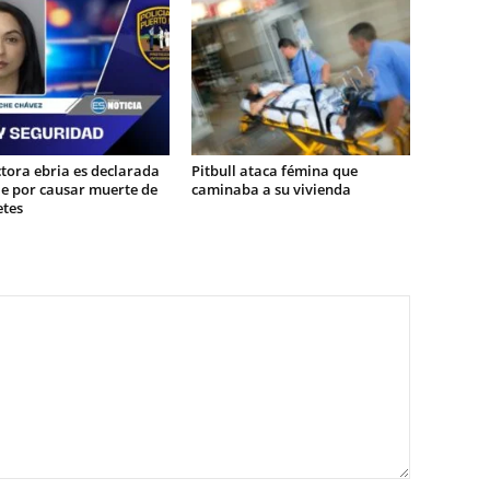
tora ebria es declarada
Pitbull ataca fémina que
le por causar muerte de
caminaba a su vivienda
etes