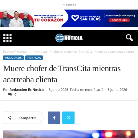
Publicidad
Página Principal
Policiacas
Muere chofer de TransCita mientras acarreaba clienta
POLICIACAS
PORTADA
Muere chofer de TransCita mientras
acarreaba clienta
Por
Redaccion Es Noticia
-
3 junio 2026
Fecha de modificación: 3 junio 2026
0
Compartir