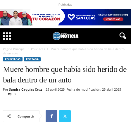
Publicidad
Página Principal
Policiacas
Muere hombre que había sido herido de bala dentro
de un auto
POLICIACAS
PORTADA
Muere hombre que había sido herido de
bala dentro de un auto
Por
Sandra Caquias Cruz
-
25 abril 2025
Fecha de modificación: 25 abril 2025
0
Compartir