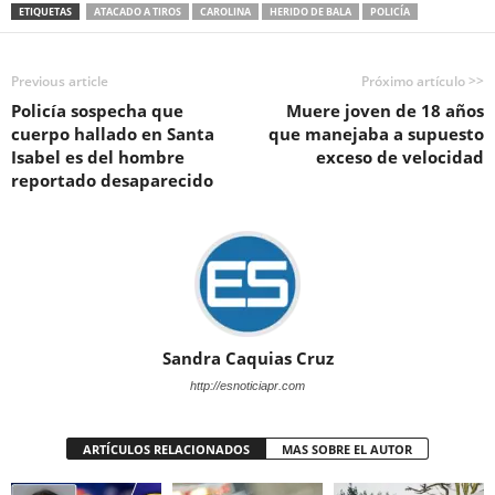
ETIQUETAS
ATACADO A TIROS
CAROLINA
HERIDO DE BALA
POLICÍA
Previous article
Próximo artículo >>
Policía sospecha que
Muere joven de 18 años
cuerpo hallado en Santa
que manejaba a supuesto
Isabel es del hombre
exceso de velocidad
reportado desaparecido
Sandra Caquias Cruz
http://esnoticiapr.com
ARTÍCULOS RELACIONADOS
MAS SOBRE EL AUTOR