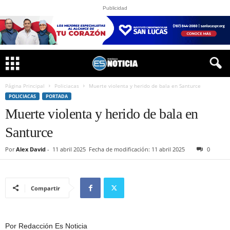
Publicidad
Página Principal
Policiacas
Muerte violenta y herido de bala en Santurce
POLICIACAS
PORTADA
Muerte violenta y herido de bala en
Santurce
Por
Alex David
-
11 abril 2025
Fecha de modificación: 11 abril 2025
0
Compartir
Por Redacción Es Noticia