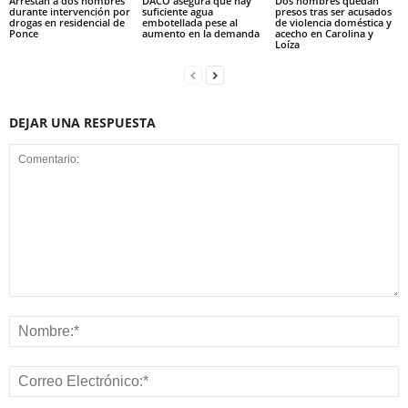
Arrestan a dos hombres
DACO asegura que hay
Dos hombres quedan
durante intervención por
suficiente agua
presos tras ser acusados
drogas en residencial de
embotellada pese al
de violencia doméstica y
Ponce
aumento en la demanda
acecho en Carolina y
Loíza
DEJAR UNA RESPUESTA