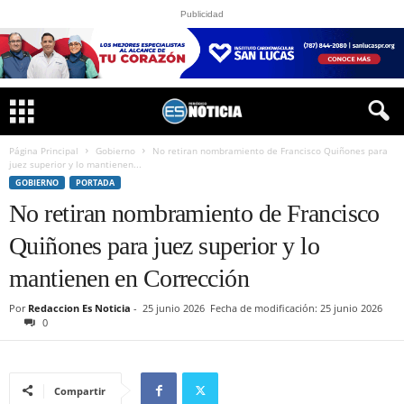
Publicidad
Página Principal
Gobierno
No retiran nombramiento de Francisco Quiñones para
juez superior y lo mantienen...
GOBIERNO
PORTADA
No retiran nombramiento de Francisco
Quiñones para juez superior y lo
mantienen en Corrección
Por
Redaccion Es Noticia
-
25 junio 2026
Fecha de modificación: 25 junio 2026
0
Compartir