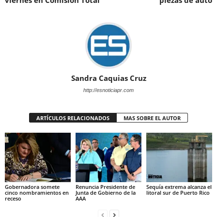
viernes en Comisión Total
piezas de auto
Sandra Caquias Cruz
http://esnoticiapr.com
ARTÍCULOS RELACIONADOS
MAS SOBRE EL AUTOR
Gobernadora somete
Renuncia Presidente de
Sequía extrema alcanza el
cinco nombramientos en
Junta de Gobierno de la
litoral sur de Puerto Rico
receso
AAA