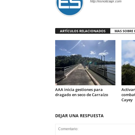
http://esnoticiapr.com
ARTÍCULOS RELACIONADOS
MAS SOBRE 
AAA inicia gestiones para
Activa
dragado en seco de Carraízo
combati
Cayey
DEJAR UNA RESPUESTA