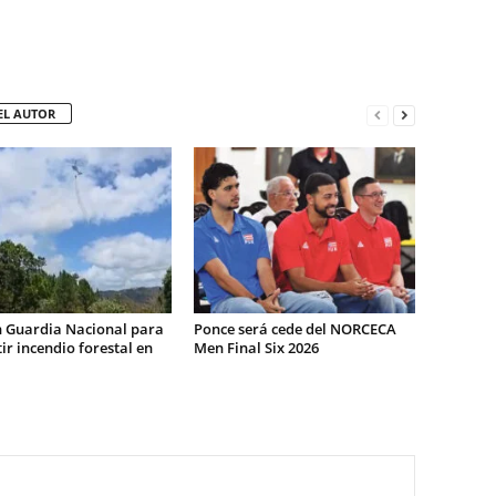
EL AUTOR
n Guardia Nacional para
Ponce será cede del NORCECA
r incendio forestal en
Men Final Six 2026