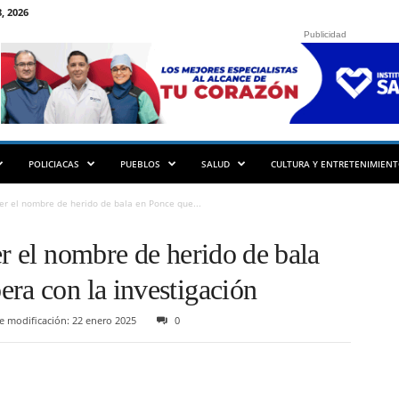
, 2026
Publicidad
POLICIACAS
PUEBLOS
SALUD
CULTURA Y ENTRETENIMIEN
cer el nombre de herido de bala en Ponce que...
er el nombre de herido de bala
ra con la investigación
e modificación: 22 enero 2025
0