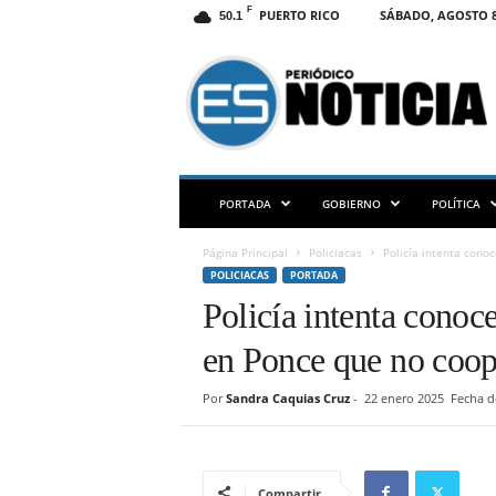
F
PUERTO RICO
SÁBADO, AGOSTO 8
50.1
E
S
N
O
T
I
C
PORTADA
GOBIERNO
POLÍTICA
I
A
Página Principal
Policiacas
Policía intenta cono
P
POLICIACAS
PORTADA
R
Policía intenta conoc
en Ponce que no coope
Por
Sandra Caquias Cruz
-
22 enero 2025
Fecha d
Compartir