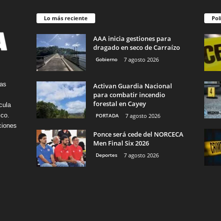
Lo más reciente
Pol
AAA inicia gestiones para
dragado en seco de Carraízo
Gobierno
7 agosto 2026
tas
Activan Guardia Nacional
para combatir incendio
forestal en Cayey
cula
ico.
PORTADA
7 agosto 2026
ciones
Ponce será cede del NORCECA
Men Final Six 2026
Deportes
7 agosto 2026