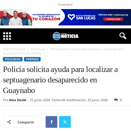
Publicidad
Página Principal
Policiacas
Policía solicita ayuda para localizar a septuagenario
desaparecido en Guaynabo
POLICIACAS
PORTADA
Policía solicita ayuda para localizar a
septuagenario desaparecido en
Guaynabo
Por
Alex David
-
25 junio 2026
Fecha de modificación: 25 junio 2026
0
Compartir