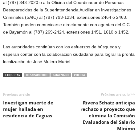
al (787) 343-2020 o a la Oficina del Coordinador de Personas
Desaparecidas de la Superintendencia Auxiliar en Investigaciones
Criminales (SAIC) al (787) 793-1234, extensiones 2464 o 2463.
También pueden comunicarse directamente con agentes del CIC
de Bayamón al (787) 269-2424, extensiones 1451, 1610 o 1452.
Las autoridades continúan con los esfuerzos de búsqueda y
esperan contar con la colaboración ciudadana para lograr la pronta
localización de José Mulero Muriel.
ETIQUETAS
DESAPARECIDO
GUAYNABO
POLICIA
Previous article
Próximo artículo >>
Investigan muerte de
Rivera Schatz anticipa
mujer hallada en
rechazo a proyecto que
residencia de Caguas
elimina la Comisión
Evaluadora del Salario
Mínimo